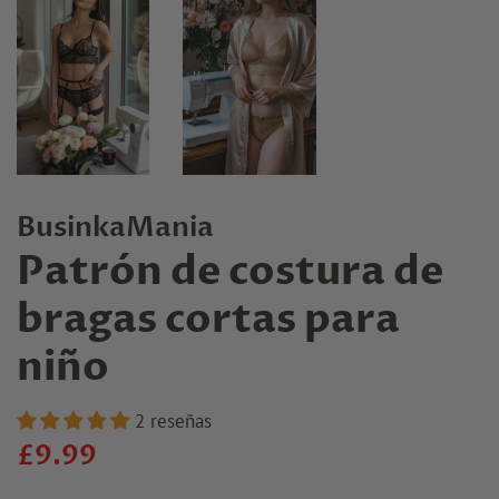
BusinkaMania
Patrón de costura de
bragas cortas para
niño
2 reseñas
Precio
Precio
£9.99
regular
de