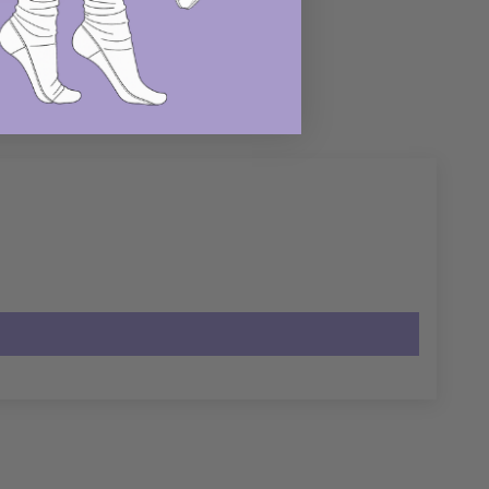
en
r
Pinterest