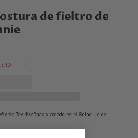
ostura de fieltro de
nnie
ESTA
 Winnie Toy diseñado y creado en el Reino Unido.