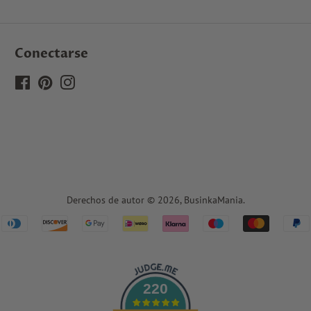
Conectarse
Facebook
Pinterest
Instagram
Derechos de autor © 2026,
BusinkaMania
.
Iconos
de
pago
220