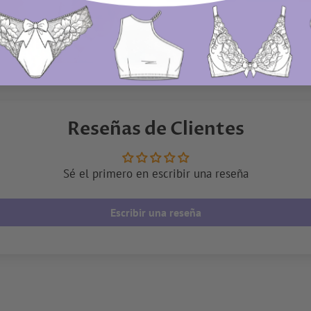
en
en
Facebook
Twitte
Reseñas de Clientes
Sé el primero en escribir una reseña
Escribir una reseña