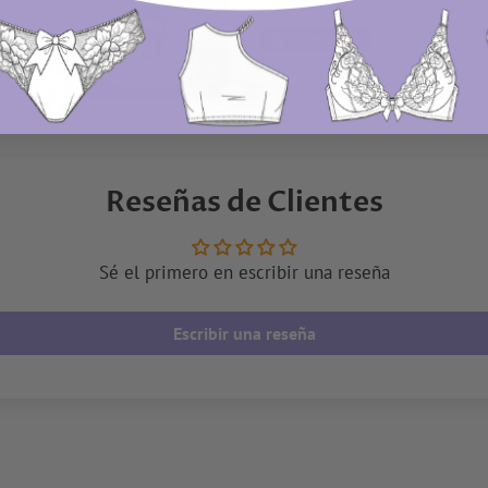
Compartir
Compartir
Pío
Tuitea
en
en
Facebook
Twitte
Reseñas de Clientes
Sé el primero en escribir una reseña
Escribir una reseña