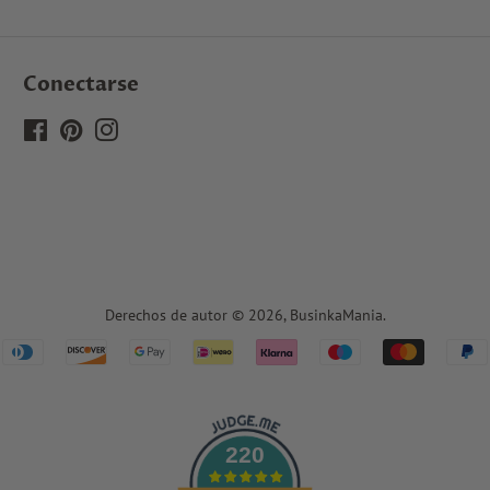
Conectarse
Facebook
Pinterest
Instagram
Derechos de autor © 2026,
BusinkaMania
.
Iconos
de
pago
220