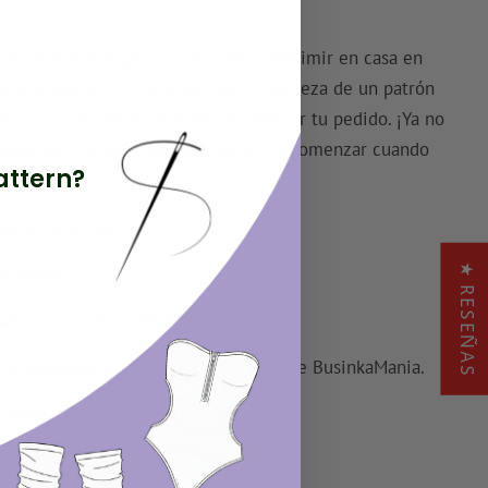
 de descarga digital en PDF para imprimir en casa en
i lo prefiere, en una imprenta. La belleza de un patrón
 a él a los pocos minutos de realizar tu pedido. ¡Ya no
legue por correo! ¡Puedes imprimir y comenzar cuando
attern?
tán
ya incluidos.
★ RESEÑAS
ro suave
adamente 14 cm de altura
s disponibles en el canal de YouTube de BusinkaMania.
o dude en contactarnos!
cto