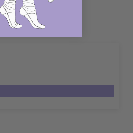
r
Fijarlo
Pin
en
r
Pinterest