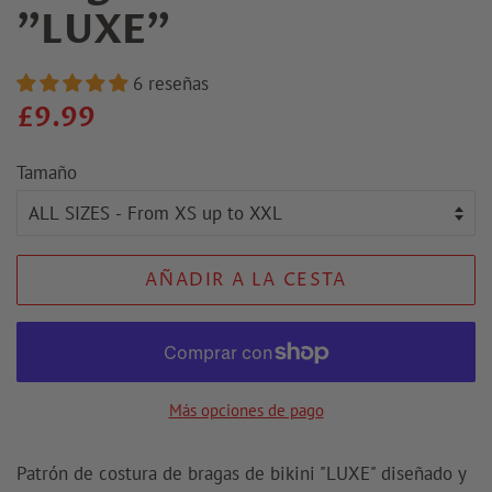
"LUXE"
6 reseñas
Precio
Precio
£9.99
regular
de
Tamaño
venta
AÑADIR A LA CESTA
Más opciones de pago
Patrón de costura de bragas de bikini "LUXE" diseñado y