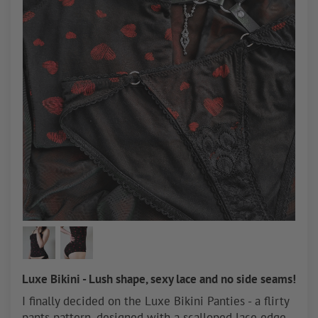
Luxe Bikini - Lush shape, sexy lace and no side seams!
I finally decided on the Luxe Bikini Panties - a flirty
pants pattern, designed with a scalloped lace edge