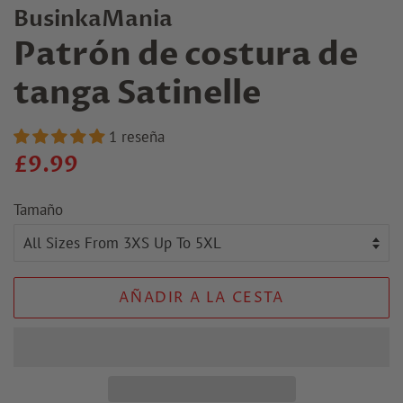
BusinkaMania
Patrón de costura de
tanga Satinelle
1 reseña
Precio
Precio
£9.99
regular
de
Tamaño
venta
AÑADIR A LA CESTA