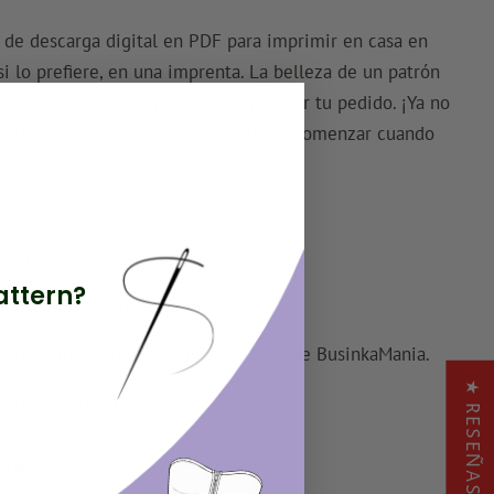
 de descarga digital en PDF para imprimir en casa en
i lo prefiere, en una imprenta. La belleza de un patrón
 a él a los pocos minutos de realizar tu pedido. ¡Ya no
legue por correo! ¡Puedes imprimir y comenzar cuando
tán
ya incluidos.
ro suave
attern?
adamente 12 cm de altura
s disponibles en el canal de YouTube de BusinkaMania.
★ RESEÑAS
¡no dudes en contactarme!
cto