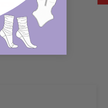
r
Fijarlo
Pin
en
r
Pinterest