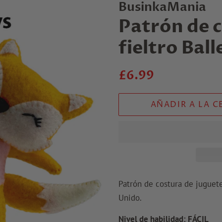
BusinkaMania
Patrón de c
fieltro Ball
Precio
Precio
£6.99
regular
de
venta
AÑADIR A LA C
Patrón de costura de juguete
Unido.
Nivel de habilidad: FÁCIL