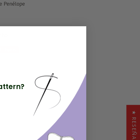
de Penélope
cto
r
Fijarlo
Pin
en
r
Pinterest
attern?
★ RESEÑAS