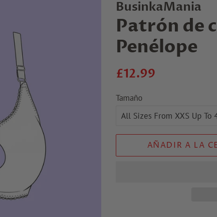
BusinkaMania
Patrón de c
Penélope
Precio
Precio
£12.99
regular
de
Tamaño
venta
AÑADIR A LA C