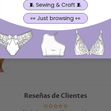
🧵 Sewing & Craft 🧵
👀 Just browsing 👀
Reseñas de Clientes