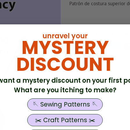
Patrón de costura superior 
Compartir este produ
unravel your
MYSTERY
Compartir
Compartir
Pío
Tuitea
en
en
DISCOUNT
Facebook
Twitte
. want a mystery discount on your first p
What are you itching to make?
🪡 Sewing Patterns 🪡
✂️ Craft Patterns ✂️