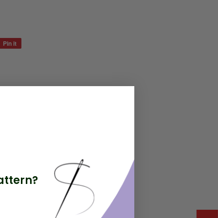
Pin it
Pin
on
Pinterest
attern?