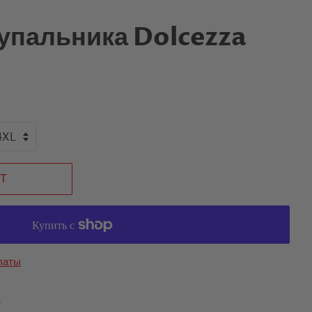
упальника Dolcezza
T
латы
o