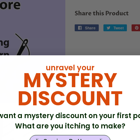
Share this Product
Share
Share
Tweet
Tweet
on
on
Facebook
Twitter
unravel your
MYSTERY
DISCOUNT
. want a mystery discount on your first p
What are you itching to make?