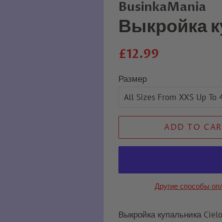
BusinkaMania
Выкройка к
Regular
Sale
£12.99
price
price
Размер
ADD TO CAR
Другие способы оп
Выкройка купальника Ciel