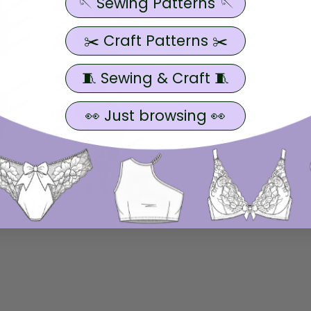
🪡 Sewing Patterns 🪡
✂️ Craft Patterns ✂️
🧵 Sewing & Craft 🧵
👀 Just browsing 👀