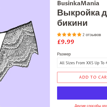
BusinkaMania
Выкройка д
бикини
2 отзывов
Regular
Sale
£9.99
price
price
Размер
ADD TO CAR
Другие способы оп