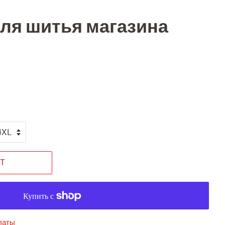
ля шитья магазина
T
латы