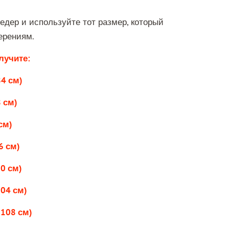
едер и используйте тот размер, который
ерениям.
лучите:
84 см)
8 см)
см)
6 см)
00 см)
104 см)
 108 см)