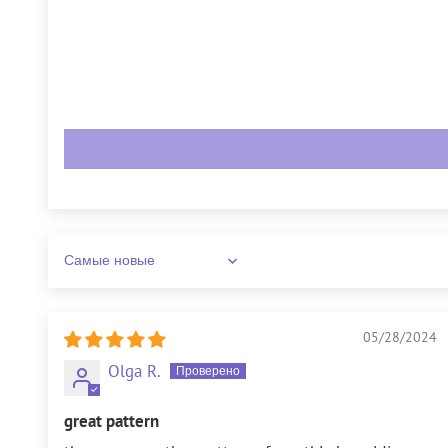
Sort by
05/28/2024
Olga R.
great pattern