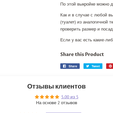
По этой выкройке можно д
Как и в случае с любой в
(туалет) из аналогичной 
проверить размер и посад
Если у вас есть какие-ли
Share this Product
Share
Share
Tweet
Tweet
on
on
Facebook
Twitter
Отзывы клиентов
5.00 из 5
На основе 2 отзывов