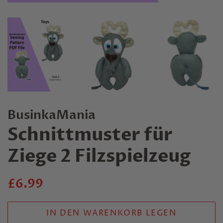
BusinkaMania
Schnittmuster für
Ziege 2 Filzspielzeug
Regulärer
Verkaufspreis
£6.99
Preis
IN DEN WARENKORB LEGEN