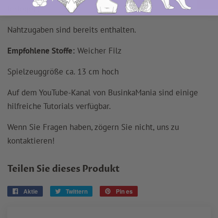
loslegen!
Nahtzugaben
sind
bereits enthalten.
Empfohlene Stoffe:
Weicher Filz
Spielzeuggröße ca. 13 cm hoch
Auf dem YouTube-Kanal von BusinkaMania sind einige
hilfreiche Tutorials verfügbar.
Wenn Sie Fragen haben, zögern Sie nicht, uns zu
kontaktieren!
Teilen Sie dieses Produkt
Aktie
Auf
Twittern
Twittern
Pin es
Auf
Facebook
Sie
Pinterest
teilen
auf
pinnen