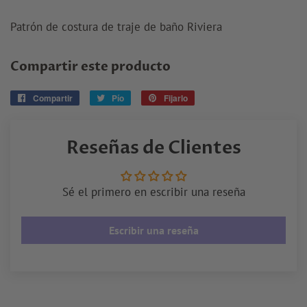
Patrón de costura de traje de baño Riviera
Compartir este producto
Compartir
Compartir
Pío
Tuitear
Fijarlo
Pin
en
en
en
Facebook
Twitter
Pinterest
Reseñas de Clientes
Sé el primero en escribir una reseña
Escribir una reseña