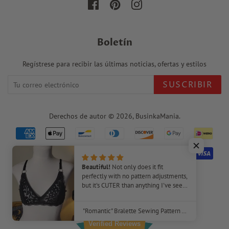
Facebook
Pinterest
Instagram
Boletín
Regístrese para recibir las últimas noticias, ofertas y estilos
SUSCRIBIR
Derechos de autor © 2026,
BusinkaMania
.
Iconos
de
pago
Beautiful!
Not only does it fit
perfectly with no pattern adjustments,
but it's CUTER than anything I've seen
in stores! I plan to make several of
220
these bras. The video tutorial was very
"Romantic" Bralette Sewing Pattern – Beginner-Friendly DIY Lingerie
helpful, as I've never made a bra
before.
Verified Reviews