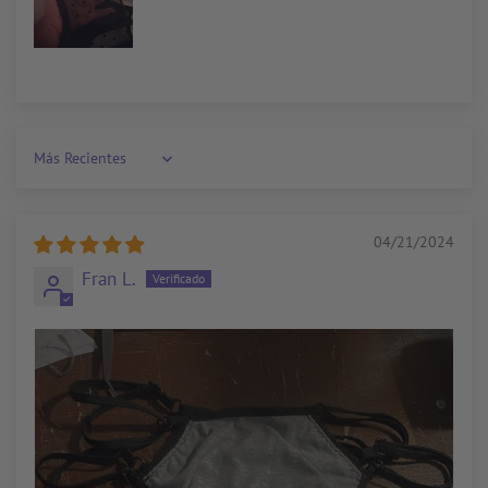
Sort by
04/21/2024
Fran L.