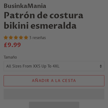
BusinkaMania
Patrón de costura
bikini esmeralda
3 reseñas
Precio
Precio
£9.99
regular
de
Tamaño
venta
AÑADIR A LA CESTA