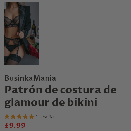
BusinkaMania
Patrón de costura de
glamour de bikini
1 reseña
Precio
Precio
£9.99