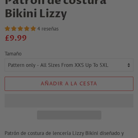
Patrón de costura
Bikini Lizzy
4 reseñas
Precio
Precio
£9.99
regular
de
Tamaño
venta
AÑADIR A LA CESTA
Patrón de costura de lencería Lizzy Bikini diseñado y