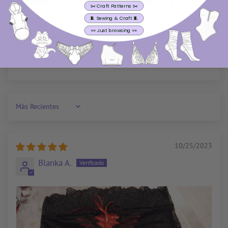
★ RESEÑAS
✂️ Craft Patterns ✂️
🧵 Sewing & Craft 🧵
👀 Just browsing 👀
Sort by
10/25/2023
Blanka A.