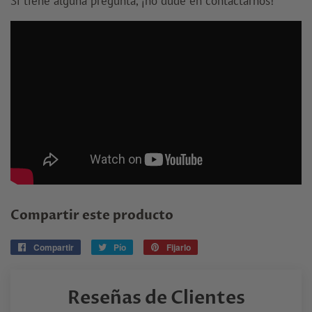
Si tiene alguna pregunta, ¡no dude en contactarnos!
Compartir este producto
Compartir
Compartir
Pío
Tuitear
Fijarlo
Pin
en
en
en
Facebook
Twitter
Pinterest
Reseñas de Clientes