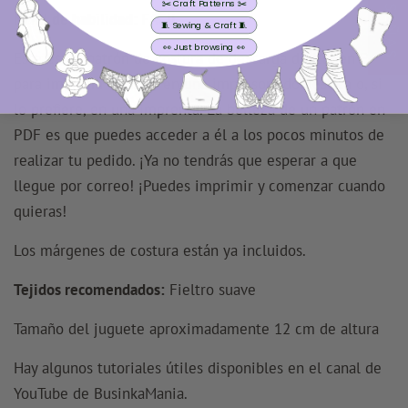
★ RESEÑAS
✂️ Craft Patterns ✂️
Nivel de habilidad: FÁCIL
🧵 Sewing & Craft 🧵
👀 Just browsing 👀
Este es un patrón de costura de descarga digital en PDF
para imprimir en casa en una impresora doméstica o, si
lo prefiere, en una imprenta. La belleza de un patrón en
PDF es que puedes acceder a él a los pocos minutos de
realizar tu pedido. ¡Ya no tendrás que esperar a que
llegue por correo! ¡Puedes imprimir y comenzar cuando
quieras!
Los márgenes de costura
están
ya incluidos.
Tejidos recomendados:
Fieltro suave
Tamaño del juguete aproximadamente 12 cm de altura
Hay algunos tutoriales útiles disponibles en el canal de
YouTube de BusinkaMania.