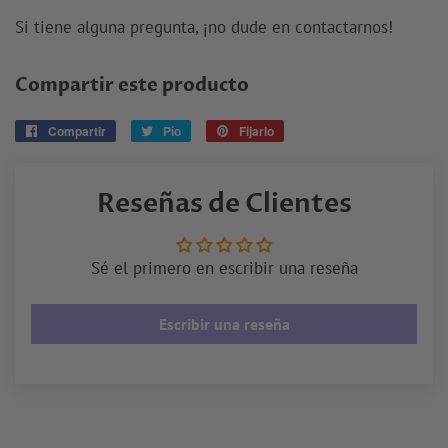
Si tiene alguna pregunta, ¡no dude en contactarnos!
Compartir este producto
Compartir
Compartir
Pío
Tuitear
Fijarlo
Pin
en
en
en
Facebook
Twitter
Pinterest
Reseñas de Clientes
Sé el primero en escribir una reseña
Escribir una reseña