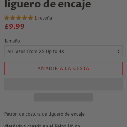
liguero de encaje
1 reseña
Precio
Precio
£9.99
regular
de
Tamaño
venta
AÑADIR A LA CESTA
Patrón de costura de liguero de encaje
diseñado y creado en el Reino Unido.