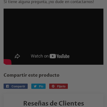
Si tiene alguna pregunta, ¡no dude en contactarnos!
Compartir este producto
Compartir
Compartir
Pío
Tuitear
Fijarlo
Pin
en
en
en
Facebook
Twitter
Pinterest
Reseñas de Clientes