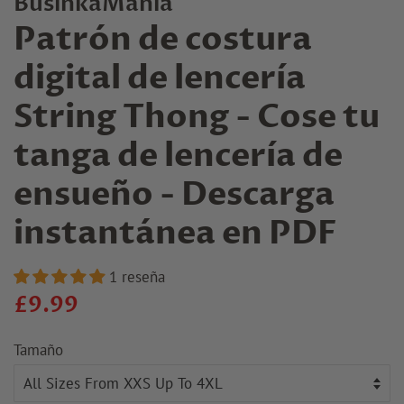
BusinkaMania
Patrón de costura
digital de lencería
String Thong - Cose tu
tanga de lencería de
ensueño - Descarga
instantánea en PDF
1 reseña
Precio
Precio
£9.99
regular
de
Tamaño
venta