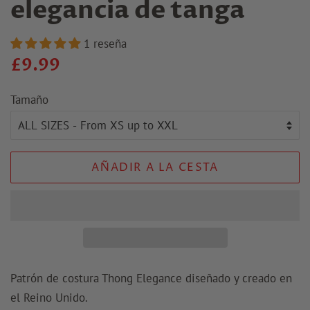
elegancia de tanga
1 reseña
Precio
Precio
£9.99
regular
de
Tamaño
venta
AÑADIR A LA CESTA
Patrón de costura Thong Elegance diseñado y creado en
el Reino Unido.