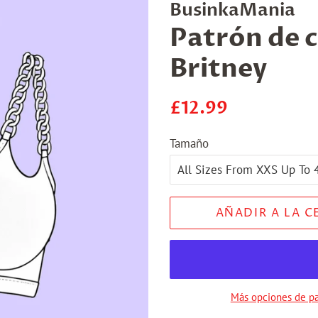
BusinkaMania
Patrón de c
Britney
Precio
Precio
£12.99
regular
de
Tamaño
venta
AÑADIR A LA C
Más opciones de p