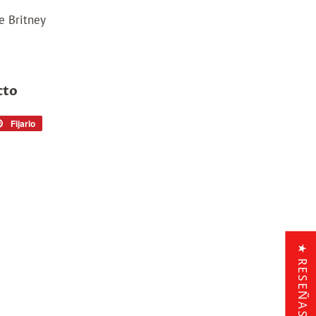
de Britney
cto
r
Fijarlo
Pin
en
r
Pinterest
★ RESEÑAS