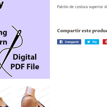
Patrón de costura superior 
Compartir este produ
Compartir
Compartir
Pío
Tuitea
en
en
Facebook
Twitte