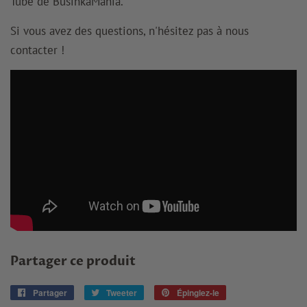
Tube de BusinkaMania.
Si vous avez des questions, n'hésitez pas à nous
contacter !
Partager ce produit
Partager
Partager
Tweeter
Tweeter
Épinglez-le
Épingler