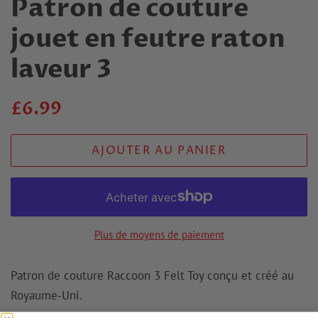
Patron de couture
jouet en feutre raton
laveur 3
Prix
Prix
£6.99
habituel
de
AJOUTER AU PANIER
vente
Plus de moyens de paiement
Patron de couture Raccoon 3 Felt Toy conçu et créé au
Royaume-Uni.