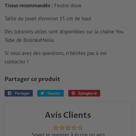
Tissus recommandés :
Feutre doux
Taille du jouet d'environ 15 cm de haut
Des tutoriels utiles sont disponibles sur la chaîne You
Tube de BusinkaMania.
Si vous avez des questions, n'hésitez pas à me
contacter !
Partager ce produit
Partager
Partager
Tweeter
Tweeter
Épinglez-le
Épingler
sur
sur
sur
Facebook
Twitter
Pinterest
Avis Clients
Soyez le premier à écrire un avis