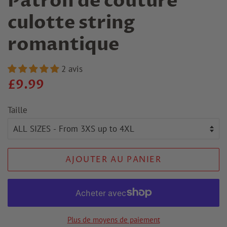
Patron de couture
culotte string
romantique
2 avis
Prix
Prix
£9.99
habituel
Taille
de
vente
AJOUTER AU PANIER
Plus de moyens de paiement