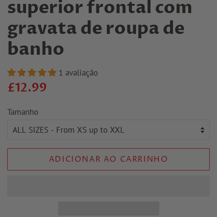
superior frontal com
gravata de roupa de
banho
1 avaliação
Preço
Preço
£12.99
normal
promocional
Tamanho
ADICIONAR AO CARRINHO