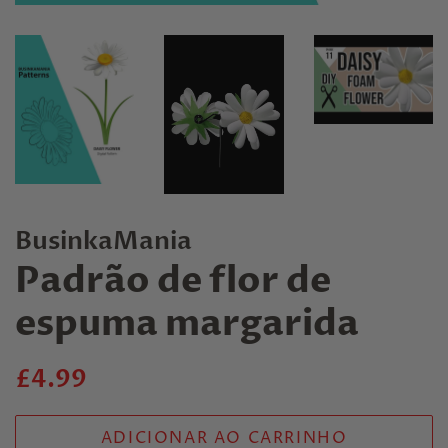
BusinkaMania
Padrão de flor de
espuma margarida
Preço
Preço
£4.99
normal
promocional
ADICIONAR AO CARRINHO