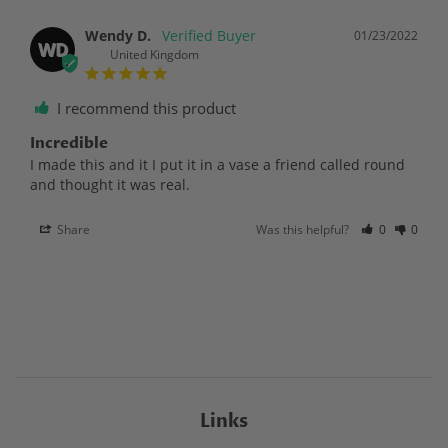
Wendy D.
01/23/2022
WD
United Kingdom
I recommend this product
Incredible
I made this and it I put it in a vase a friend called round 
and thought it was real.
Share
Was this helpful?
0
0
Links